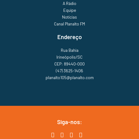
A Rádio
Equipe
Notícias
Canal Planalto FM
Endereço
Rua Bahia
Irineópolis/SC
CEP: 89440-000
(47) 3625-1406
planalto105@planalto.com
Siga-nos: