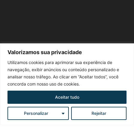
Valorizamos sua privacidade
Utilizamos cookies para aprimorar sua experiência de
navegação, exibir anúncios ou conteúdo personalizado e
analisar nosso tráfego. Ao clicar em “Aceitar todos”, você
concorda com nosso uso de cookies.
Abrir / Minimizar
Aceitar tudo
Ouça Agora
Planalto 105.5 FM
Personalizar
Rejeitar